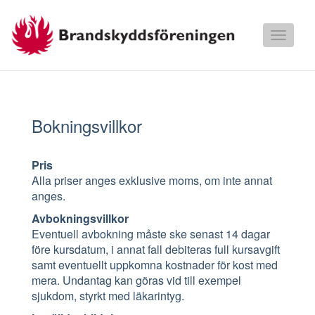
Toggle
navigati
Våra kurser
Våra tillfällen
Bokningsvillkor
Bokningsvillkor
Pris
Alla priser anges exklusive moms, om inte annat
anges.
Avbokningsvillkor
Eventuell avbokning måste ske senast 14 dagar
före kursdatum, i annat fall debiteras full kursavgift
samt eventuellt uppkomna kostnader för kost med
mera. Undantag kan göras vid till exempel
sjukdom, styrkt med läkarintyg.